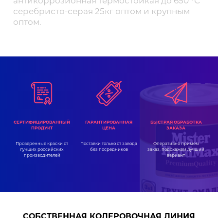
антикоррозионная термостойкая до 650 °С
серебристо-серая 25кг оптом и крупным
оптом.
ГАРАНТИРОВАННАЯ
СЕРТИФИЦИРОВАННЫЙ
БЫСТРАЯ ОБРАБОТКА
ЦЕНА
ПРОДУКТ
ЗАКАЗА
Поставки только от завода
Проверенные краски от
Оперативно примем
без посредников
лучших российских
заказ, подскажем лучший
производителей
вариант
СОБСТВЕННАЯ КОЛЕРОВОЧНАЯ ЛИНИЯ