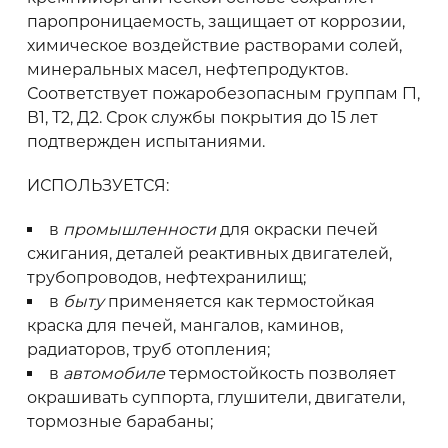
Рекомендуем приобретать
материал с
паропроницаемость, защищает от коррозии,
запасом 10-20%
химическое воздействие растворами солей,
минеральных масел, нефтепродуктов.
Соответствует пожаробезопасным группам Г1,
В1, Т2, Д2. Срок службы покрытия до 15 лет
подтвержден испытаниями.
ИСПОЛЬЗУЕТСЯ:
в
промышленности
для окраски печей
сжигания, деталей реактивных двигателей,
трубопроводов, нефтехранилищ;
в
быту
применяется как термостойкая
краска для печей, мангалов, каминов,
радиаторов, труб отопления;
в
автомобиле
термостойкость позволяет
окрашивать суппорта, глушители, двигатели,
тормозные барабаны;