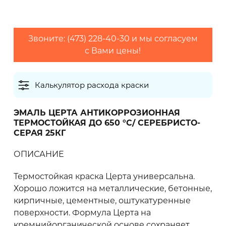
2
Максимальный расход (г/м
)
Звоните: (473) 228-40-30 и мы согласуем
с Вами цены!
Калькулятор расхода краски
Количество слоев
ЭМАЛЬ ЦЕРТА АНТИКОРРОЗИОННАЯ
ТЕРМОСТОЙКАЯ ДО 650 °С/ СЕРЕБРИСТО-
СЕРАЯ 25КГ
Грунтовки обычно наносят в один слой,
финишные покрытия рекомендуется наносить
в 2 слоя
ОПИСАНИЕ
Термостойкая краска Церта универсальна.
Хорошо ложится на металлические, бетонные,
0 кг
кирпичные, цементные, оштукатуренные
поверхности. Формула Церта на
кремнийорганической основе сохраняет