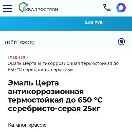
0.00 РУБ
Найти краску
You are here
Главная
»
Эмаль Церта антикоррозионная термостойкая до
650 °С серебристо-серая 25кг
Эмаль Церта
антикоррозионная
термостойкая до 650 °С
серебристо-серая 25кг
КАЛЬКУЛЯТОР РАСХОДА
Каталог красок:
Внимание! Расход материала может