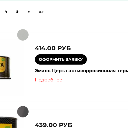
Е
4
5
»
»»
СТВА
ЛАКИ
414.00 РУБ
ЬНОЙ
Эмаль Церта антикоррозионная термо
Подробнее
А
439.00 РУБ