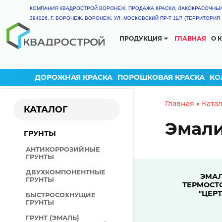
КОМПАНИЯ КВАДРОСТРОЙ ВОРОНЕЖ. ПРОДАЖА КРАСКИ, ЛАКОКРАСОЧНЫ
394026, Г. ВОРОНЕЖ, ВОРОНЕЖ, УЛ. МОСКОВСКИЙ ПР-Т 11/7 (ТЕРРИТОРИ
ПРОДУКЦИЯ
ГЛАВНАЯ
О 
КАТАЛОГ
ГРУНТ-ЭМАЛЬ
ТЕРМОСТОЙКАЯ КРАС
ДОРОЖНАЯ КРАСКА
ПОРОШКОВАЯ КРАСКА
КО
ГРУНТЫ
КРАСКА РЕЗИНОВАЯ
You are
Главная
»
Ката
КАТАЛОГ
ДЕКОРАТИВНАЯ ШТУКАТ
Эмали
ГРУНТ-ЭМАЛИ
ГРУНТЫ
ЭМАЛИ
АНТИКОРРОЗИЙНЫЕ
ПОЛИУРЕТАНОВЫЕ ЛКМ
ГРУНТЫ
ЦИНКОНАПОЛНЕННЫЕ Л
ДВУХКОМПОНЕНТНЫЕ
ЭМА
ГРУНТЫ
КУЗНЕЧНЫЕ КРАСКИ
ТЕРМОСТ
"ЦЕРТ
БЫСТРОСОХНУЩИЕ
КРАСКА ДЛЯ ДОРОЖНОЙ
ГРУНТЫ
РАЗМЕТКИ
ГРУНТ (ЭМАЛЬ)
ОГНЕЗАЩИТНЫЕ ЛКМ