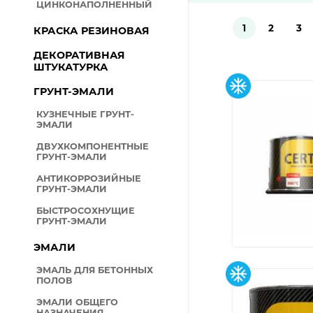
ЦИНКОНАПОЛНЕННЫЙ
ВОДНО-ДИСПЕРСИОННЫ
Pages
1
2
3
МАТЕРИАЛЫ
КРАСКА РЕЗИНОВАЯ
ДЕРЕВОЗАЩИТНЫЕ СРЕД
ДЕКОРАТИВНАЯ
ШТУКАТУРКА
СПЕЦЭМАЛИ
Pages
ГРУНТ-ЭМАЛИ
ПОРОШКОВЫЕ КРАСКИ
АЭРОЗОЛЬНЫЕ КРАСКИ-
КУЗНЕЧНЫЕ ГРУНТ-
ЭМАЛИ
СРЕДСТВА ИНДИВИДУАЛ
ЗАЩИТЫ
ДВУХКОМПОНЕНТНЫЕ
ГРУНТ-ЭМАЛИ
РАСТВОРИТЕЛИ
АНТИКОРРОЗИЙНЫЕ
ПЛЕНКА
ГРУНТ-ЭМАЛИ
ПАРОНИТЫ
БЫСТРОСОХНУЩИЕ
ГРУНТ-ЭМАЛИ
ПЕНЫ-ГЕРМЕТИКИ
ЭМАЛИ
ГИДРОИЗОЛЯЦИЯ
ЭМАЛЬ ДЛЯ БЕТОННЫХ
ГАЗОННАЯ ТРАВА, СЕМЕН
ПОЛОВ
ХОЛОДНЫЙ АСФАЛЬТ
ЭМАЛИ ОБЩЕГО
НАЗНАЧЕНИЯ