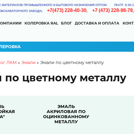
Х МАТЕРИАЛОВ ПРОМЫШЛЕННОГО И БЫТОВОГО НАЗНАЧЕНИЯ ОПТОМ.
ПН-ПТ: 8:30
,
+7(473) 228-40-30
+7 (473) 228-98-78
Я ЭКСКАВАТОРНОГО ЗАВОДА)
КОМПАНИИ
КОЛЕРОВКА RAL
БЛОГ
ДОСТАВКА И ОПЛАТА
КОН
КА
ОГНЕЗАЩИТНАЯ
КУЗНЕЧНАЯ КРАСКА
ЛЕРОВКА
 here
лог ЛКМ
»
Эмали
»
Эмали по цветному металлу
УРКА
 по цветному металлу
КМ
ЛЬ
ЭМАЛЬ
ОЙКАЯ
АКРИЛОВАЯ ПО
А"
ОЦИНКОВАННОМУ
МЕТАЛЛУ