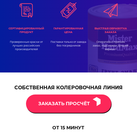
ГАРАНТИРОВАННАЯ
СЕРТИФИЦИРОВАННЫЙ
БЫСТРАЯ ОБРАБОТКА
ЦЕНА
ПРОДУКТ
ЗАКАЗА
Поставки только от завода
Проверенные краски от
Оперативно примем
без посредников
лучших российских
заказ, подскажем лучший
производителей
вариант
СОБСТВЕННАЯ КОЛЕРОВОЧНАЯ ЛИНИЯ
ЗАКАЗАТЬ ПРОСЧЁТ
ОТ 15
МИНУТ