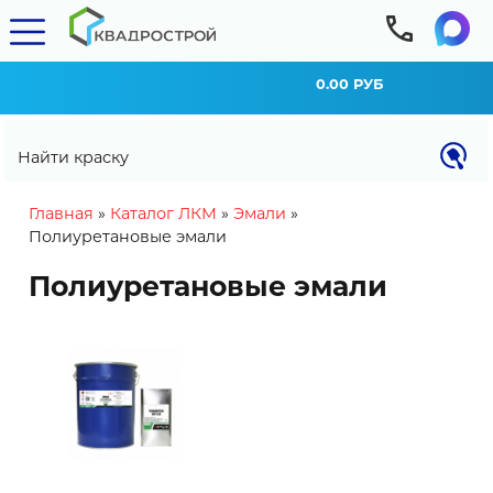
0.00 РУБ
Найти краску
You are here
Главная
»
Каталог ЛКМ
»
Эмали
»
Полиуретановые эмали
Полиуретановые эмали