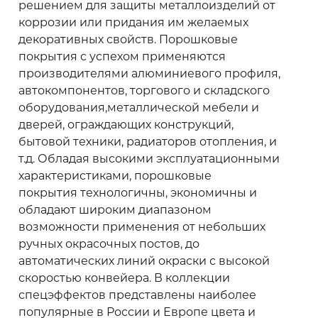
решением для защиты металлоизделий от
коррозии или придания им желаемых
декоративных свойств. Порошковые
покрытия с успехом применяются
производителями алюминиевого профиля,
автокомпонентов, торгового и складского
оборудования,металлической мебели и
дверей, ограждающих конструкций,
бытовой техники, радиаторов отопления, и
т.д. Обладая высокими эксплуатационными
характеристиками, порошковые
покрытия технологичны, экономичны и
обладают широким диапазоном
возможности применения от небольших
ручных окрасочных постов, до
автоматических линий окраски с высокой
скоростью конвейера. В коллекции
спецэффектов представлены наиболее
популярные в России и Европе цвета и