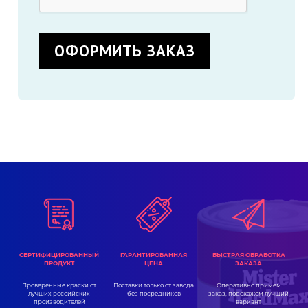
ГАРАНТИРОВАННАЯ
СЕРТИФИЦИРОВАННЫЙ
БЫСТРАЯ ОБРАБОТКА
ЦЕНА
ПРОДУКТ
ЗАКАЗА
Поставки только от завода
Проверенные краски от
Оперативно примем
без посредников
лучших российских
заказ, подскажем лучший
производителей
вариант