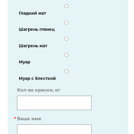
Гладкий мат
Шагрень глянец
Шагрень мат
Муар
Муар с блесткой
Кол-во краски, кг
*
Ваше имя