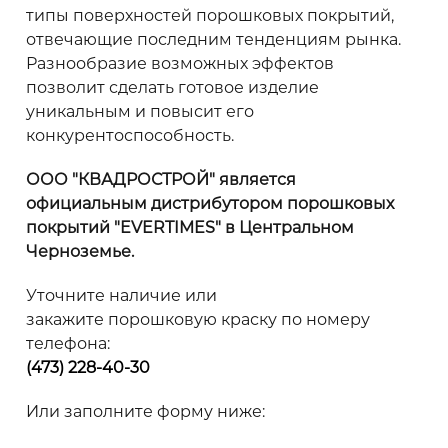
типы поверхностей порошковых покрытий,
отвечающие последним тенденциям рынка.
Разнообразие возможных эффектов
позволит сделать готовое изделие
уникальным и повысит его
конкурентоспособность.
ООО "КВАДРОСТРОЙ" является
официальным дистрибутором порошковых
покрытий "EVERTIMES" в Центральном
Черноземье.
Уточните наличие или
закажите порошковую краску по номеру
телефона:
(473) 228-40-30
Или заполните форму ниже: