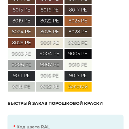
8015 PE
8016 PE
8017 PE
8019 PE
8022 PE
8023 PE
8024 PE
8025 PE
8028 PE
8029 PE
9001 PE
9002 PE
9003 PE
9004 PE
9005 PE
9006 PE
9007 PE
9010 PE
9011 PE
9016 PE
9017 PE
9018 PE
9022 PE
3олотой
БЫСТРЫЙ ЗАКАЗ ПОРОШКОВОЙ КРАСКИ
*
Код цвета RAL