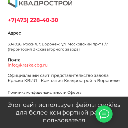
+7(473) 228-40-30
Адрес
394026, Россия, г. Воронеж, ул. Московский пр-т 11/7
(территория Экскаваторного завода)
Почта
info@kraska.cbg.ru
Официальный сайт-представительство завода
Краски КВИЛ - Компания Квадрострой в Воронеже
Политика конфиденциальности
Оферта
Этот сайт использует файлы cookies
для более комфортной работы
пользователя
Квадрострой © 1995–2024