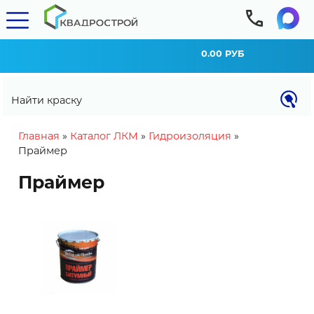
0.00 РУБ
Найти краску
You are here
Главная
»
Каталог ЛКМ
»
Гидроизоляция
»
Праймер
Праймер