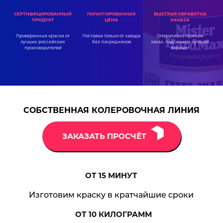
ГАРАНТИРОВАННАЯ
СЕРТИФИЦИРОВАННЫЙ
БЫСТРАЯ ОБРАБОТКА
ЦЕНА
ПРОДУКТ
ЗАКАЗА
Поставки только от завода
Проверенные краски от
Оперативно примем
без посредников
лучших российских
заказ, подскажем лучший
производителей
вариант
СОБСТВЕННАЯ КОЛЕРОВОЧНАЯ ЛИНИЯ
ЗАКАЗАТЬ ПРОСЧЁТ
ОТ 15
МИНУТ
Изготовим краску в кратчайшие сроки
ОТ 10
КИЛОГРАММ