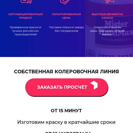
ГАРАНТИРОВАННАЯ
СЕРТИФИЦИРОВАННЫЙ
БЫСТРАЯ ОБРАБОТКА
ЦЕНА
ПРОДУКТ
ЗАКАЗА
Поставки только от завода
Проверенные краски от
Оперативно примем
без посредников
лучших российских
заказ, подскажем лучший
производителей
вариант
СОБСТВЕННАЯ КОЛЕРОВОЧНАЯ ЛИНИЯ
ЗАКАЗАТЬ ПРОСЧЁТ
ОТ 15
МИНУТ
Изготовим краску в кратчайшие сроки