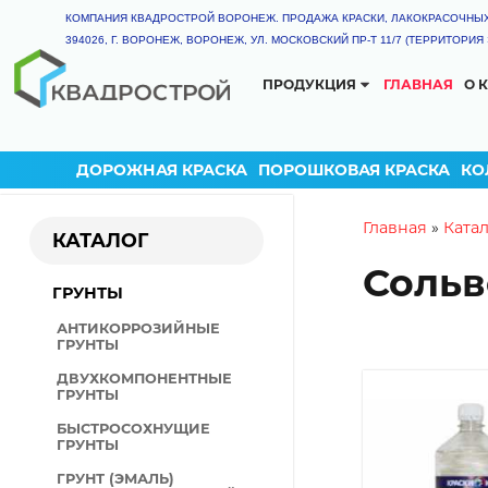
КОМПАНИЯ КВАДРОСТРОЙ ВОРОНЕЖ. ПРОДАЖА КРАСКИ, ЛАКОКРАСОЧНЫ
394026, Г. ВОРОНЕЖ, ВОРОНЕЖ, УЛ. МОСКОВСКИЙ ПР-Т 11/7 (ТЕРРИТОРИ
ПРОДУКЦИЯ
ГЛАВНАЯ
О 
КАТАЛОГ
ГРУНТ-ЭМАЛЬ
ТЕРМОСТОЙКАЯ КРАС
ДОРОЖНАЯ КРАСКА
ПОРОШКОВАЯ КРАСКА
КО
ГРУНТЫ
КРАСКА РЕЗИНОВАЯ
You are
Главная
»
Ката
КАТАЛОГ
ДЕКОРАТИВНАЯ ШТУКАТ
Сольв
ГРУНТ-ЭМАЛИ
ГРУНТЫ
ЭМАЛИ
АНТИКОРРОЗИЙНЫЕ
ПОЛИУРЕТАНОВЫЕ ЛКМ
ГРУНТЫ
ЦИНКОНАПОЛНЕННЫЕ Л
ДВУХКОМПОНЕНТНЫЕ
ГРУНТЫ
КУЗНЕЧНЫЕ КРАСКИ
БЫСТРОСОХНУЩИЕ
КРАСКА ДЛЯ ДОРОЖНОЙ
ГРУНТЫ
РАЗМЕТКИ
ГРУНТ (ЭМАЛЬ)
ОГНЕЗАЩИТНЫЕ ЛКМ