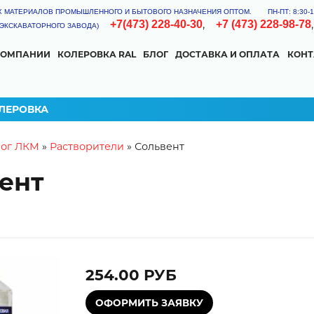
Х МАТЕРИАЛОВ ПРОМЫШЛЕННОГО И БЫТОВОГО НАЗНАЧЕНИЯ ОПТОМ.
ПН-ПТ: 8:30
,
+7(473) 228-40-30
+7 (473) 228-98-78
Я ЭКСКАВАТОРНОГО ЗАВОДА)
КОМПАНИИ
КОЛЕРОВКА RAL
БЛОГ
ДОСТАВКА И ОПЛАТА
КОН
КА
ОГНЕЗАЩИТНАЯ
КУЗНЕЧНАЯ КРАСКА
ЛЕРОВКА
 here
лог ЛКМ
»
Растворители
»
Сольвент
УРКА
ент
КМ
254.00 РУБ