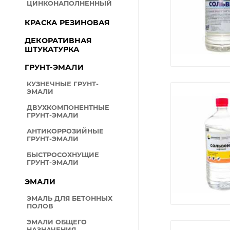
ЦИНКОНАПОЛНЕННЫЙ
ВОДНО-ДИСПЕРСИОННЫ
МАТЕРИАЛЫ
КРАСКА РЕЗИНОВАЯ
ДЕРЕВОЗАЩИТНЫЕ СРЕД
ДЕКОРАТИВНАЯ
ШТУКАТУРКА
СПЕЦЭМАЛИ
ГРУНТ-ЭМАЛИ
ПОРОШКОВЫЕ КРАСКИ
АЭРОЗОЛЬНЫЕ КРАСКИ-
КУЗНЕЧНЫЕ ГРУНТ-
ЭМАЛИ
СРЕДСТВА ИНДИВИДУАЛ
ЗАЩИТЫ
ДВУХКОМПОНЕНТНЫЕ
ГРУНТ-ЭМАЛИ
РАСТВОРИТЕЛИ
АНТИКОРРОЗИЙНЫЕ
ПЛЕНКА
ГРУНТ-ЭМАЛИ
ПАРОНИТЫ
БЫСТРОСОХНУЩИЕ
ГРУНТ-ЭМАЛИ
ПЕНЫ-ГЕРМЕТИКИ
ЭМАЛИ
ГИДРОИЗОЛЯЦИЯ
ЭМАЛЬ ДЛЯ БЕТОННЫХ
ГАЗОННАЯ ТРАВА, СЕМЕН
ПОЛОВ
ХОЛОДНЫЙ АСФАЛЬТ
ЭМАЛИ ОБЩЕГО
НАЗНАЧЕНИЯ