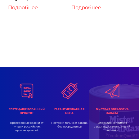
Подробнее
Подробнее
ГАРАНТИРОВАННАЯ
СЕРТИФИЦИРОВАННЫЙ
БЫСТРАЯ ОБРАБОТКА
ЦЕНА
ПРОДУКТ
ЗАКАЗА
Поставки только от завода
Проверенные краски от
Оперативно примем
без посредников
лучших российских
заказ, подскажем лучший
производителей
вариант