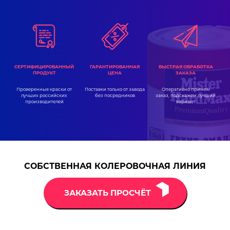
ГАРАНТИРОВАННАЯ
СЕРТИФИЦИРОВАННЫЙ
БЫСТРАЯ ОБРАБОТКА
ЦЕНА
ПРОДУКТ
ЗАКАЗА
Поставки только от завода
Проверенные краски от
Оперативно примем
без посредников
лучших российских
заказ, подскажем лучший
производителей
вариант
СОБСТВЕННАЯ КОЛЕРОВОЧНАЯ ЛИНИЯ
ЗАКАЗАТЬ ПРОСЧЁТ