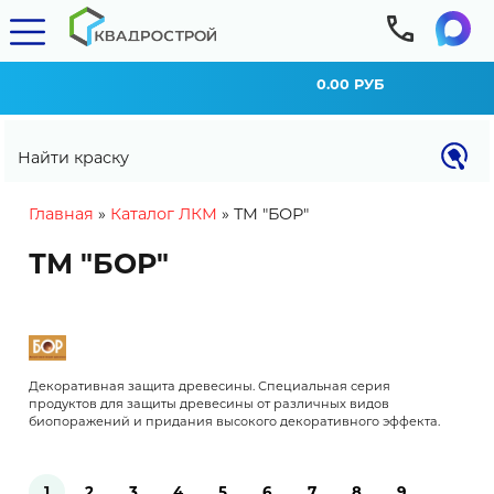
0.00 РУБ
Найти краску
You are here
Главная
»
Каталог ЛКМ
»
ТМ "БОР"
ТМ "БОР"
Декоративная защита древесины. Специальная серия
продуктов для защиты древесины от различных видов
биопоражений и придания высокого декоративного эффекта.
Pages
1
2
3
4
5
6
7
8
9
…