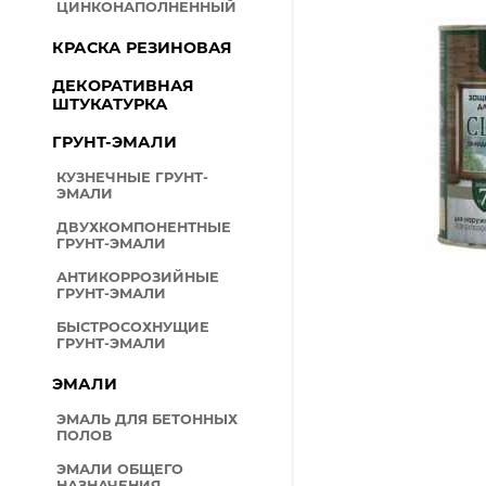
Длина (м)
ЦИНКОНАПОЛНЕННЫЙ
ВОДНО-ДИСПЕРСИОННЫ
МАТЕРИАЛЫ
КРАСКА РЕЗИНОВАЯ
ДЕРЕВОЗАЩИТНЫЕ СРЕД
ДЕКОРАТИВНАЯ
Минимальный ра
ШТУКАТУРКА
СПЕЦЭМАЛИ
ГРУНТ-ЭМАЛИ
ПОРОШКОВЫЕ КРАСКИ
АЭРОЗОЛЬНЫЕ КРАСКИ-
КУЗНЕЧНЫЕ ГРУНТ-
Количество сло
ЭМАЛИ
СРЕДСТВА ИНДИВИДУАЛ
ЗАЩИТЫ
ДВУХКОМПОНЕНТНЫЕ
ГРУНТ-ЭМАЛИ
РАСТВОРИТЕЛИ
АНТИКОРРОЗИЙНЫЕ
ПЛЕНКА
ГРУНТ-ЭМАЛИ
Р
ПАРОНИТЫ
0 кг
БЫСТРОСОХНУЩИЕ
м
ГРУНТ-ЭМАЛИ
ПЕНЫ-ГЕРМЕТИКИ
ЭМАЛИ
ГИДРОИЗОЛЯЦИЯ
ЭМАЛЬ ДЛЯ БЕТОННЫХ
ГАЗОННАЯ ТРАВА, СЕМЕН
ПОЛОВ
ХОЛОДНЫЙ АСФАЛЬТ
ЭМАЛИ ОБЩЕГО
НАЗНАЧЕНИЯ