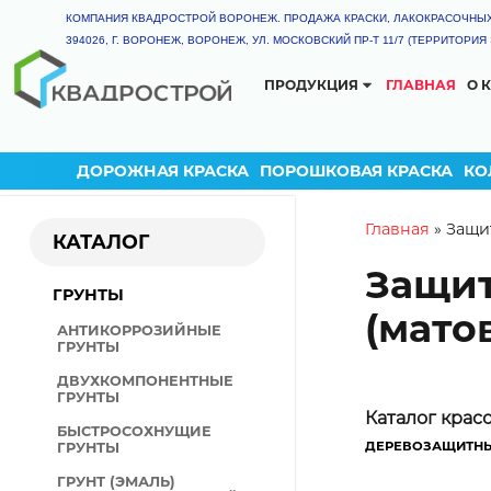
КОМПАНИЯ КВАДРОСТРОЙ ВОРОНЕЖ. ПРОДАЖА КРАСКИ, ЛАКОКРАСОЧНЫ
394026, Г. ВОРОНЕЖ, ВОРОНЕЖ, УЛ. МОСКОВСКИЙ ПР-Т 11/7 (ТЕРРИТОРИ
ПРОДУКЦИЯ
ГЛАВНАЯ
О 
КАТАЛОГ
ГРУНТ-ЭМАЛЬ
ТЕРМОСТОЙКАЯ КРАС
ДОРОЖНАЯ КРАСКА
ПОРОШКОВАЯ КРАСКА
КО
ГРУНТЫ
КРАСКА РЕЗИНОВАЯ
You are
Главная
»
Защит
КАТАЛОГ
ДЕКОРАТИВНАЯ ШТУКАТ
Защит
ГРУНТ-ЭМАЛИ
ГРУНТЫ
ЭМАЛИ
(матов
АНТИКОРРОЗИЙНЫЕ
ПОЛИУРЕТАНОВЫЕ ЛКМ
ГРУНТЫ
ЦИНКОНАПОЛНЕННЫЕ Л
ДВУХКОМПОНЕНТНЫЕ
ГРУНТЫ
КУЗНЕЧНЫЕ КРАСКИ
КАЛЬКУЛЯ
Каталог крас
БЫСТРОСОХНУЩИЕ
КРАСКА ДЛЯ ДОРОЖНОЙ
Внимание! Ра
ДЕРЕВОЗАЩИТНЫ
ГРУНТЫ
РАЗМЕТКИ
выбранного и
ГРУНТ (ЭМАЛЬ)
ОГНЕЗАЩИТНЫЕ ЛКМ