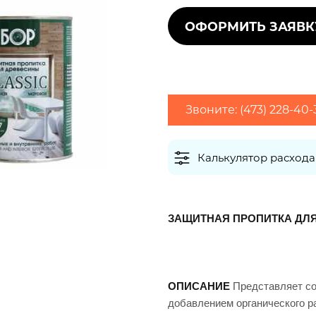
Ширина (м)
2
Площадь (м
)
Е
и
или
СТВА
2
2
сход (г/м
)
Максимальный расход (г/м
)
и
Звоните: (473) 228-40
ЛАКИ
ев
ЬНОЙ
Грунтовки обычно наносят в один слой,
финишные покрытия рекомендуется наносить в 
Калькулятор расхода
екомендуем приобретать
ЗАЩИТНАЯ ПРОПИТКА ДЛЯ
атериал с запасом 10-20%
А
ОПИСАНИЕ
Представляет со
добавлением органического р