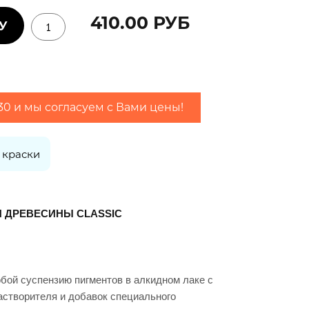
410.00 РУБ
-30 и мы согласуем с Вами цены!
2 слоя
 краски
 ДРЕВЕСИНЫ CLASSIC
бой суспензию пигментов в алкидном лаке с
астворителя и добавок специального