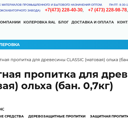
Х МАТЕРИАЛОВ ПРОМЫШЛЕННОГО И БЫТОВОГО НАЗНАЧЕНИЯ ОПТОМ.
ПН-ПТ: 8:30
,
+7(473) 228-40-30
+7 (473) 228-98-78
Я ЭКСКАВАТОРНОГО ЗАВОДА)
КОМПАНИИ
КОЛЕРОВКА RAL
БЛОГ
ДОСТАВКА И ОПЛАТА
КОН
КА
ОГНЕЗАЩИТНАЯ
КУЗНЕЧНАЯ КРАСКА
ЛЕРОВКА
 here
ная пропитка для древесины CLASSIC (матовая) ольха (бан.
УРКА
ная пропитка для дре
ая) ольха (бан. 0,7кг)
КМ
ТОР РАСХОДА
ок:
сход материала может изменяться в зависимости от типа и степе
Е СРЕДСТВА
ДЕРЕВОЗАЩИТНЫЕ ПРОПИТКИ
ЗАЩИТНАЯ ПРОПИТК
нструмента, условий нанесения.