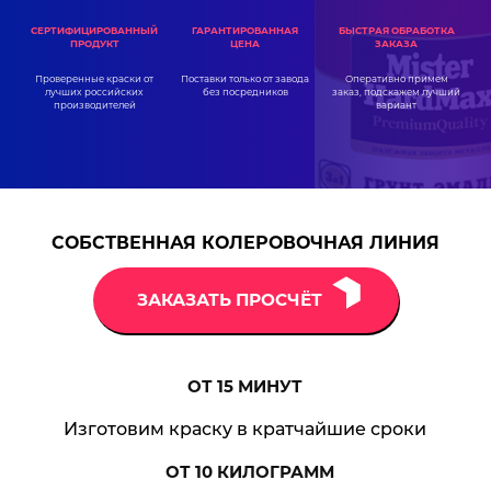
ГАРАНТИРОВАННАЯ
СЕРТИФИЦИРОВАННЫЙ
БЫСТРАЯ ОБРАБОТКА
ЦЕНА
ПРОДУКТ
ЗАКАЗА
Поставки только от завода
Проверенные краски от
Оперативно примем
без посредников
лучших российских
заказ, подскажем лучший
производителей
вариант
СОБСТВЕННАЯ КОЛЕРОВОЧНАЯ ЛИНИЯ
ЗАКАЗАТЬ ПРОСЧЁТ
ОТ 15
МИНУТ
Изготовим краску в кратчайшие сроки
ОТ 10
КИЛОГРАММ