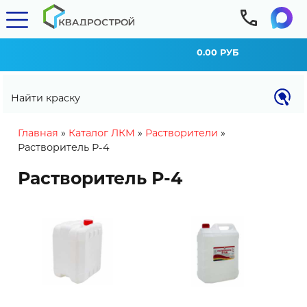
0.00 РУБ
Найти краску
You are here
Главная
»
Каталог ЛКМ
»
Растворители
»
Растворитель Р-4
Растворитель Р-4