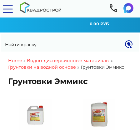
0.00 РУБ
Найти краску
You are here
Home
»
Водно-дисперсионные материалы
»
Грунтовки на водной основе
»
Грунтовки Эммикс
Грунтовки Эммикс