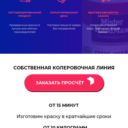
ГАРАНТИРОВАННАЯ
СЕРТИФИЦИРОВАННЫЙ
БЫСТРАЯ ОБРАБОТКА
ЦЕНА
ПРОДУКТ
ЗАКАЗА
Поставки только от завода
Проверенные краски от
Оперативно примем
без посредников
лучших российских
заказ, подскажем лучший
производителей
вариант
СОБСТВЕННАЯ КОЛЕРОВОЧНАЯ ЛИНИЯ
ЗАКАЗАТЬ ПРОСЧЁТ
ОТ 15
МИНУТ
Изготовим краску в кратчайшие сроки
ОТ 10
КИЛОГРАММ