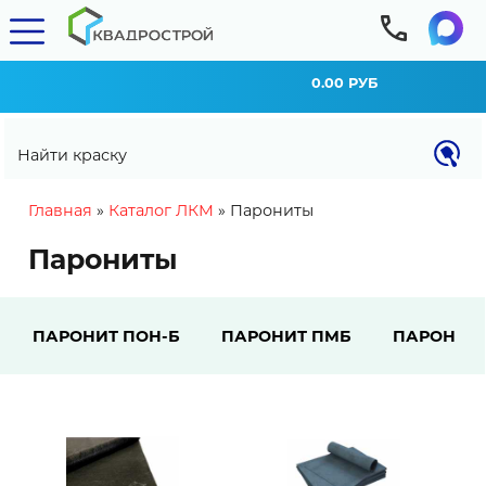
0.00 РУБ
Найти краску
You are here
Главная
»
Каталог ЛКМ
»
Парониты
Парониты
ПАРОНИТ ПОН-Б
ПАРОНИТ ПМБ
ПАРОНИТ 