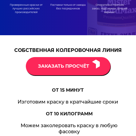
Поставки только от завода
Проверенные краски от
Оперативно примем
без посредников
лучших российских
заказ, подскажем лучший
производителей
вариант
СОБСТВЕННАЯ КОЛЕРОВОЧНАЯ ЛИНИЯ
ЗАКАЗАТЬ ПРОСЧЁТ
ОТ 15
МИНУТ
Изготовим краску в кратчайшие сроки
ОТ 10
КИЛОГРАММ
Можем заколеровать краску в любую
фасовку