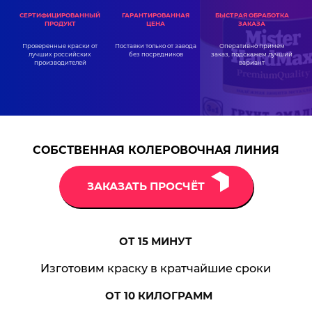
ГАРАНТИРОВАННАЯ
СЕРТИФИЦИРОВАННЫЙ
БЫСТРАЯ ОБРАБОТКА
ЦЕНА
ПРОДУКТ
ЗАКАЗА
Поставки только от завода
Проверенные краски от
Оперативно примем
без посредников
лучших российских
заказ, подскажем лучший
производителей
вариант
СОБСТВЕННАЯ КОЛЕРОВОЧНАЯ ЛИНИЯ
ЗАКАЗАТЬ ПРОСЧЁТ
ОТ 15
МИНУТ
Изготовим краску в кратчайшие сроки
ОТ 10
КИЛОГРАММ