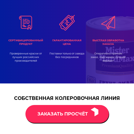
ГАРАНТИРОВАННАЯ
СЕРТИФИЦИРОВАННЫЙ
БЫСТРАЯ ОБРАБОТКА
ЦЕНА
ПРОДУКТ
ЗАКАЗА
Поставки только от завода
Проверенные краски от
Оперативно примем
без посредников
лучших российских
заказ, подскажем лучший
производителей
вариант
СОБСТВЕННАЯ КОЛЕРОВОЧНАЯ ЛИНИЯ
ЗАКАЗАТЬ ПРОСЧЁТ