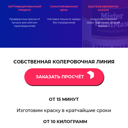
ГАРАНТИРОВАННАЯ
СЕРТИФИЦИРОВАННЫЙ
БЫСТРАЯ ОБРАБОТКА
ЦЕНА
ПРОДУКТ
ЗАКАЗА
Поставки только от завода
Проверенные краски от
Оперативно примем
без посредников
лучших российских
заказ, подскажем лучший
производителей
вариант
СОБСТВЕННАЯ КОЛЕРОВОЧНАЯ ЛИНИЯ
ЗАКАЗАТЬ ПРОСЧЁТ
ОТ 15
МИНУТ
Изготовим краску в кратчайшие сроки
ОТ 10
КИЛОГРАММ