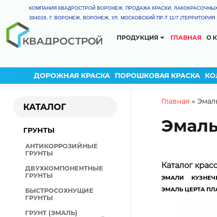
КОМПАНИЯ КВАДРОСТРОЙ ВОРОНЕЖ. ПРОДАЖА КРАСКИ, ЛАКОКРАСОЧНЫ
394026, Г. ВОРОНЕЖ, ВОРОНЕЖ, УЛ. МОСКОВСКИЙ ПР-Т 11/7 (ТЕРРИТОРИ
ПРОДУКЦИЯ
ГЛАВНАЯ
О 
КАТАЛОГ
ГРУНТ-ЭМАЛЬ
ТЕРМОСТОЙКАЯ КРАС
ДОРОЖНАЯ КРАСКА
ПОРОШКОВАЯ КРАСКА
КО
ГРУНТЫ
КРАСКА РЕЗИНОВАЯ
You are
Главная
»
Эмаль
КАТАЛОГ
ДЕКОРАТИВНАЯ ШТУКАТ
Эмаль
ГРУНТ-ЭМАЛИ
ГРУНТЫ
ЭМАЛИ
АНТИКОРРОЗИЙНЫЕ
ПОЛИУРЕТАНОВЫЕ ЛКМ
ГРУНТЫ
КАЛЬКУЛЯ
ЦИНКОНАПОЛНЕННЫЕ Л
Каталог крас
ДВУХКОМПОНЕНТНЫЕ
Внимание! Ра
ГРУНТЫ
КУЗНЕЧНЫЕ КРАСКИ
ЭМАЛИ
КУЗНЕЧ
выбранного и
ЭМАЛЬ ЦЕРТА ПЛ
БЫСТРОСОХНУЩИЕ
КРАСКА ДЛЯ ДОРОЖНОЙ
ГРУНТЫ
Длина (м)
РАЗМЕТКИ
ГРУНТ (ЭМАЛЬ)
ОГНЕЗАЩИТНЫЕ ЛКМ