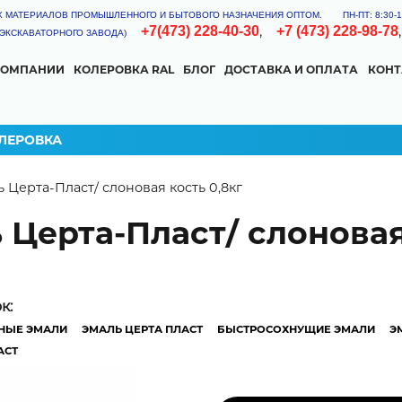
Х МАТЕРИАЛОВ ПРОМЫШЛЕННОГО И БЫТОВОГО НАЗНАЧЕНИЯ ОПТОМ.
ПН-ПТ: 8:30
,
+7(473) 228-40-30
+7 (473) 228-98-78
Я ЭКСКАВАТОРНОГО ЗАВОДА)
КОМПАНИИ
КОЛЕРОВКА RAL
БЛОГ
ДОСТАВКА И ОПЛАТА
КОН
КА
ОГНЕЗАЩИТНАЯ
КУЗНЕЧНАЯ КРАСКА
ЛЕРОВКА
 here
 Церта-Пласт/ слоновая кость 0,8кг
УРКА
 Церта-Пласт/ слоновая
ТОР РАСХОДА
КМ
ок:
сход материала может изменяться в зависимости от типа и степе
НЫЕ ЭМАЛИ
ЭМАЛЬ ЦЕРТА ПЛАСТ
БЫСТРОСОХНУЩИЕ ЭМАЛИ
Э
нструмента, условий нанесения.
АСТ
Ширина (м)
2
Площадь (м
)
и
или