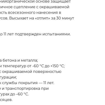
нийорганической основе защищает
тличное сцепление с окрашиваемой
сть всесезонного нанесения в
усов. Высыхает на «отлип» за 30 минут
о 11 лет подтвержден испытаниями.
 бетона и металла;
 температур от -60 °С до +150 °С;
с окрашиваемой поверхностью
гурации;
службы покрытия — 11 лет.
е и транспортировка при
рах до –60 °С.
сяцев.