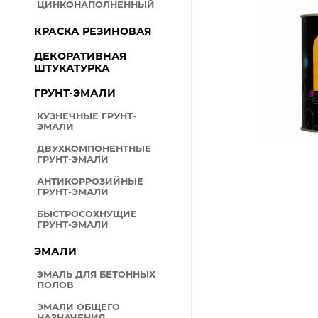
ЦИНКОНАПОЛНЕННЫЙ
ВОДНО-ДИСПЕРСИОННЫ
МАТЕРИАЛЫ
КРАСКА РЕЗИНОВАЯ
Минимальный ра
ДЕРЕВОЗАЩИТНЫЕ СРЕД
ДЕКОРАТИВНАЯ
ШТУКАТУРКА
СПЕЦЭМАЛИ
ГРУНТ-ЭМАЛИ
ПОРОШКОВЫЕ КРАСКИ
Количество сло
АЭРОЗОЛЬНЫЕ КРАСКИ-
КУЗНЕЧНЫЕ ГРУНТ-
ЭМАЛИ
СРЕДСТВА ИНДИВИДУАЛ
ЗАЩИТЫ
ДВУХКОМПОНЕНТНЫЕ
ГРУНТ-ЭМАЛИ
РАСТВОРИТЕЛИ
Р
АНТИКОРРОЗИЙНЫЕ
0 кг
ПЛЕНКА
ГРУНТ-ЭМАЛИ
м
ПАРОНИТЫ
БЫСТРОСОХНУЩИЕ
ГРУНТ-ЭМАЛИ
ПЕНЫ-ГЕРМЕТИКИ
ЭМАЛИ
ГИДРОИЗОЛЯЦИЯ
ЭМАЛЬ ДЛЯ БЕТОННЫХ
ГАЗОННАЯ ТРАВА, СЕМЕН
ПОЛОВ
ХОЛОДНЫЙ АСФАЛЬТ
ЭМАЛИ ОБЩЕГО
НАЗНАЧЕНИЯ