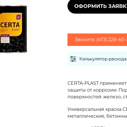
Е
2
2
сход (г/м
)
Максимальный расход (г/м
)
СТВА
и
ев
Звоните: (473) 228-40
Грунтовки обычно наносят в один слой,
ЛАКИ
финишные покрытия рекомендуется наносить в 
ЬНОЙ
Калькулятор расхода
екомендуем приобретать
атериал с запасом 10-20%
CERTA-PLAST применяетс
защиты от коррозии. По
поверхностей: железо, с
Универсальная краска C
А
металлические, бетонны