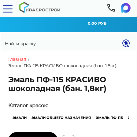
0.00 РУБ
Найти краску
You are here
Главная
»
Эмаль ПФ-115 КРАСИВО шоколадная (бан. 1,8кг)
Эмаль ПФ-115 КРАСИВО
шоколадная (бан. 1,8кг)
КАЛЬКУЛЯТОР РАСХОДА
Каталог красок:
Внимание! Расход материала может
изменяться в зависимости от типа и степени
ЭМАЛИ
ЭМАЛИ ОБЩЕГО НАЗНАЧЕНИЯ
ЭМАЛЬ ПФ-115
ЭМА
подготовленности поверхности, выбранного
инструмента, условий нанесения.