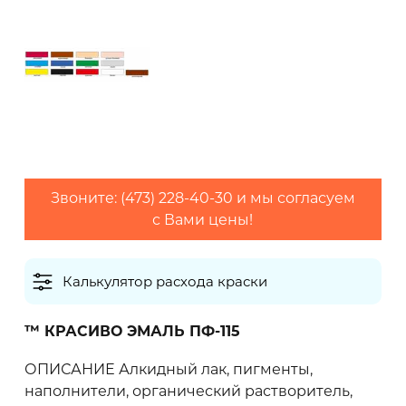
Количество слоев
Грунтовки обычно наносят в один слой,
финишные покрытия рекомендуется наносить
Звоните: (473) 228-40-30 и мы согласуем
в 2 слоя
с Вами цены!
0 кг
Калькулятор расхода краски
™ КРАСИВО ЭМАЛЬ ПФ-115
Рекомендуем приобретать
материал с
запасом 10-20%
ОПИСАНИЕ Алкидный лак, пигменты,
наполнители, органический растворитель,