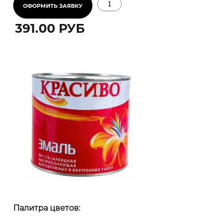
Длина (м)
391.00 РУБ
Ширина (м)
или
2
Площадь (м
)
2
Минимальный расход (г/м
)
Палитра цветов:
2
Максимальный расход (г/м
)