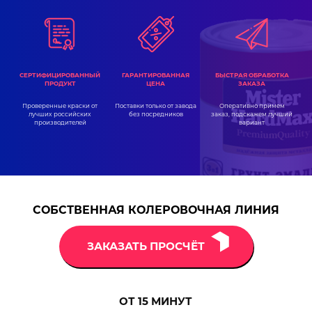
ГАРАНТИРОВАННАЯ
СЕРТИФИЦИРОВАННЫЙ
БЫСТРАЯ ОБРАБОТКА
ЦЕНА
ПРОДУКТ
ЗАКАЗА
Поставки только от завода
Проверенные краски от
Оперативно примем
без посредников
лучших российских
заказ, подскажем лучший
производителей
вариант
СОБСТВЕННАЯ КОЛЕРОВОЧНАЯ ЛИНИЯ
ЗАКАЗАТЬ ПРОСЧЁТ
ОТ 15
МИНУТ