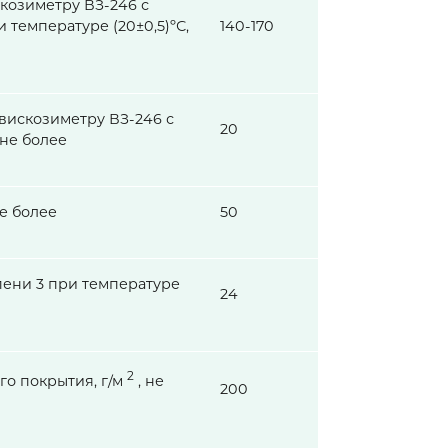
скозиметру ВЗ-246 с
 температуре (20±0,5)ºС,
140-170
вискозиметру ВЗ-246 с
20
 не более
не более
50
пени 3 при температуре
24
2
о покрытия, г/м
, не
200