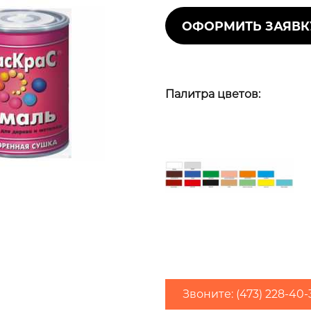
Ширина (м)
2
Площадь (м
)
Е
и
или
СТВА
2
2
сход (г/м
)
Максимальный расход (г/м
)
и
Палитра цветов:
ЛАКИ
ев
ЬНОЙ
Грунтовки обычно наносят в один слой,
финишные покрытия рекомендуется наносить в 
екомендуем приобретать
атериал с запасом 10-20%
А
Звоните: (473) 228-40