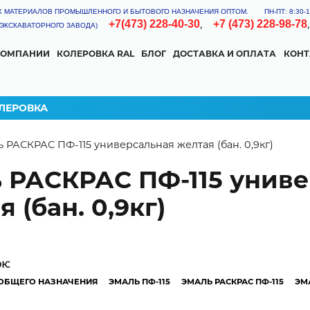
Х МАТЕРИАЛОВ ПРОМЫШЛЕННОГО И БЫТОВОГО НАЗНАЧЕНИЯ ОПТОМ.
ПН-ПТ: 8:30
,
+7(473) 228-40-30
+7 (473) 228-98-78
Я ЭКСКАВАТОРНОГО ЗАВОДА)
КОМПАНИИ
КОЛЕРОВКА RAL
БЛОГ
ДОСТАВКА И ОПЛАТА
КОН
КА
ОГНЕЗАЩИТНАЯ
КУЗНЕЧНАЯ КРАСКА
ЛЕРОВКА
 here
 РАСКРАС ПФ-115 универсальная желтая (бан. 0,9кг)
УРКА
 РАСКРАС ПФ-115 унив
 (бан. 0,9кг)
КМ
ТОР РАСХОДА
ок:
сход материала может изменяться в зависимости от типа и степе
ОБЩЕГО НАЗНАЧЕНИЯ
ЭМАЛЬ ПФ-115
ЭМАЛЬ РАСКРАС ПФ-115
ЭМ
нструмента, условий нанесения.