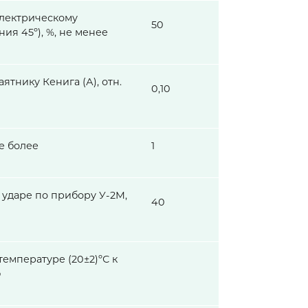
электрическому
50
ия 45º), %, не менее
ятнику Кенига (А), отн.
0,10
е более
1
ударе по прибору У-2М,
40
температуре (20±2)ºС к
ю