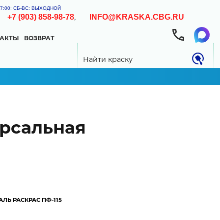
-17:00; СБ-ВС: ВЫХОДНОЙ
,
,
+7 (903) 858-98-78
INFO@KRASKA.CBG.RU
ТАКТЫ
ВОЗВРАТ
0.00 РУБ
Найти краску
ерсальная
ни подготовленности поверхности,
АЛЬ РАСКРАС ПФ-115