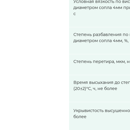
Условная вязкость по ви
диаметром сопла 4мм при
с
Степень разбавления по 
диаметром сопла 4мм, %,
Степень перетира, мкм, 
Время высыхания до сте
(20±2)°С, ч, не более
Укрывистость высушенног
более