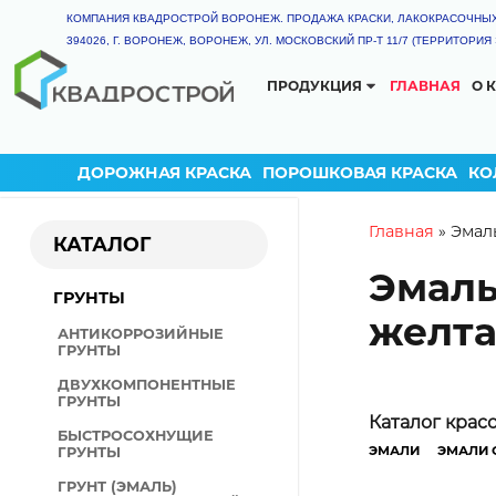
КОМПАНИЯ КВАДРОСТРОЙ ВОРОНЕЖ. ПРОДАЖА КРАСКИ, ЛАКОКРАСОЧНЫ
394026, Г. ВОРОНЕЖ, ВОРОНЕЖ, УЛ. МОСКОВСКИЙ ПР-Т 11/7 (ТЕРРИТОРИ
ПРОДУКЦИЯ
ГЛАВНАЯ
О 
КАТАЛОГ
ГРУНТ-ЭМАЛЬ
ТЕРМОСТОЙКАЯ КРАС
ДОРОЖНАЯ КРАСКА
ПОРОШКОВАЯ КРАСКА
КО
ГРУНТЫ
КРАСКА РЕЗИНОВАЯ
You are
Главная
»
Эмаль
КАТАЛОГ
ДЕКОРАТИВНАЯ ШТУКАТ
Эмаль
ГРУНТ-ЭМАЛИ
ГРУНТЫ
ЭМАЛИ
желтая
АНТИКОРРОЗИЙНЫЕ
ПОЛИУРЕТАНОВЫЕ ЛКМ
ГРУНТЫ
ЦИНКОНАПОЛНЕННЫЕ Л
ДВУХКОМПОНЕНТНЫЕ
ГРУНТЫ
КУЗНЕЧНЫЕ КРАСКИ
КАЛЬКУЛЯ
Каталог крас
БЫСТРОСОХНУЩИЕ
КРАСКА ДЛЯ ДОРОЖНОЙ
Внимание! Ра
ЭМАЛИ
ЭМАЛИ 
ГРУНТЫ
РАЗМЕТКИ
выбранного и
ГРУНТ (ЭМАЛЬ)
ОГНЕЗАЩИТНЫЕ ЛКМ