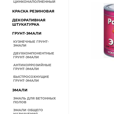
Длина (м)
ЦИНКОНАПОЛНЕННЫЙ
ВОДНО-ДИСПЕРСИОННЫ
МАТЕРИАЛЫ
КРАСКА РЕЗИНОВАЯ
ДЕРЕВОЗАЩИТНЫЕ СРЕД
ДЕКОРАТИВНАЯ
Минимальный ра
ШТУКАТУРКА
СПЕЦЭМАЛИ
ГРУНТ-ЭМАЛИ
ПОРОШКОВЫЕ КРАСКИ
АЭРОЗОЛЬНЫЕ КРАСКИ-
КУЗНЕЧНЫЕ ГРУНТ-
Количество сло
ЭМАЛИ
СРЕДСТВА ИНДИВИДУАЛ
ЗАЩИТЫ
ДВУХКОМПОНЕНТНЫЕ
ГРУНТ-ЭМАЛИ
РАСТВОРИТЕЛИ
АНТИКОРРОЗИЙНЫЕ
ПЛЕНКА
ГРУНТ-ЭМАЛИ
Р
ПАРОНИТЫ
0 кг
БЫСТРОСОХНУЩИЕ
м
ГРУНТ-ЭМАЛИ
ПЕНЫ-ГЕРМЕТИКИ
ЭМАЛИ
ГИДРОИЗОЛЯЦИЯ
ЭМАЛЬ ДЛЯ БЕТОННЫХ
ГАЗОННАЯ ТРАВА, СЕМЕН
ПОЛОВ
ХОЛОДНЫЙ АСФАЛЬТ
ЭМАЛИ ОБЩЕГО
НАЗНАЧЕНИЯ