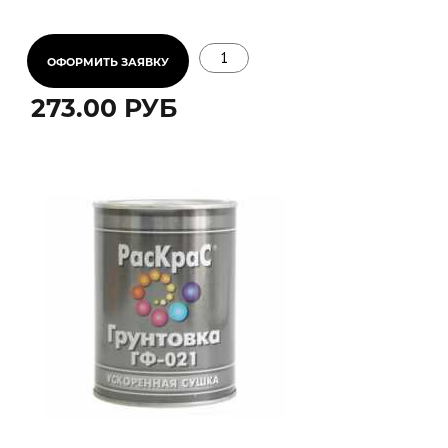
подготовленности поверхности, выбранного
инструмента, условий нанесения.
Длина (м)
273.00 РУБ
Ширина (м)
или
2
Площадь (м
)
2
Минимальный расход (г/м
)