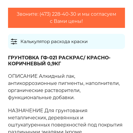
2
Максимальный расход (г/м
)
Звоните: (473) 228-40-30 и мы согласуем
с Вами цены!
Калькулятор расхода краски
Количество слоев
ГРУНТОВКА ГФ-021 РАСКРАС/ КРАСНО-
КОРИЧНЕВЫЙ 0,9КГ
Грунтовки обычно наносят в один слой,
финишные покрытия рекомендуется наносить
ОПИСАНИЕ Алкидный лак,
в 2 слоя
антикоррозионные пигменты, наполнители,
органические растворители,
функциональные добавки.
0 кг
НАЗНАЧЕНИЕ Для грунтования
металлических, деревянных и
оштукатуренных поверхностей под покрытия
Рекомендуем приобретать
материал с
различными эмалями (кроме
запасом 10-20%