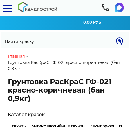
0.00 РУБ
Найти краску
You are here
Главная
»
Грунтовка РасКраС ГФ-021 красно-коричневая (бан
0,9кг)
Грунтовка РасКраС ГФ-021
красно-коричневая (бан
0,9кг)
КАЛЬКУЛЯТОР РАСХОДА
Каталог красок:
Внимание! Расход материала может
изменяться в зависимости от типа и степени
ГРУНТЫ
АНТИКОРРОЗИЙНЫЕ ГРУНТЫ
ГРУНТ ГФ-021
ГРУНТ