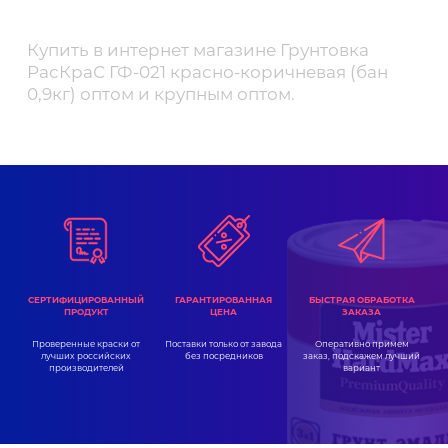
Купить в интернет магазине Грунтовка
РасКраС ГФ-021 красно-коричневая (бан
0,9кг) оптом и крупным оптом.
ГАРАНТИРОВАННАЯ
СЕРТИФИЦИРОВАННЫЙ
БЫСТРАЯ ОБРАБОТКА
ЦЕНА
ПРОДУКТ
ЗАКАЗА
Поставки только от завода
Проверенные краски от
Оперативно примем
без посредников
лучших российских
заказ, подскажем лучший
производителей
вариант