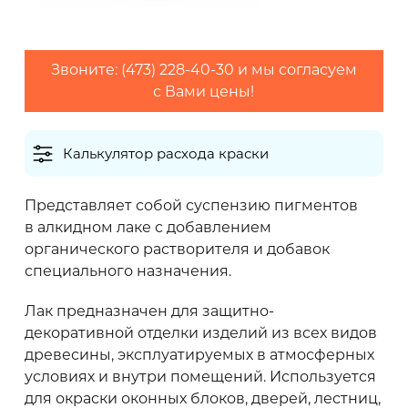
2
Максимальный расход (г/м
)
Звоните: (473) 228-40-30 и мы согласуем
с Вами цены!
Калькулятор расхода краски
Количество слоев
Представляет собой суспензию пигментов
в алкидном лаке с добавлением
Грунтовки обычно наносят в один слой,
органического растворителя и добавок
финишные покрытия рекомендуется наносить
специального назначения.
в 2 слоя
Лак предназначен для защитно-
декоративной отделки изделий из всех видов
0 кг
древесины, эксплуатируемых в атмосферных
условиях и внутри помещений. Используется
для окраски оконных блоков, дверей, лестниц,