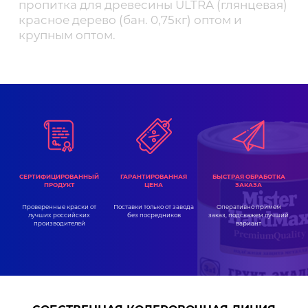
пропитка для древесины ULTRA (глянцевая)
красное дерево (бан. 0,75кг) оптом и
крупным оптом.
ГАРАНТИРОВАННАЯ
СЕРТИФИЦИРОВАННЫЙ
БЫСТРАЯ ОБРАБОТКА
ЦЕНА
ПРОДУКТ
ЗАКАЗА
Поставки только от завода
Проверенные краски от
Оперативно примем
без посредников
лучших российских
заказ, подскажем лучший
производителей
вариант