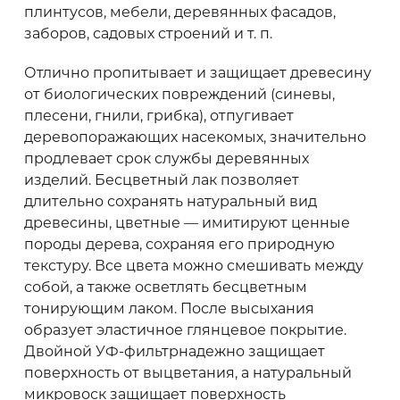
Рекомендуем приобретать
материал с
плинтусов, мебели, деревянных фасадов,
запасом 10-20%
заборов, садовых строений и т. п.
Отлично пропитывает и защищает древесину
от биологических повреждений (синевы,
плесени, гнили, грибка), отпугивает
деревопоражающих насекомых, значительно
продлевает срок службы деревянных
изделий. Бесцветный лак позволяет
длительно сохранять натуральный вид
древесины, цветные — имитируют ценные
породы дерева, сохраняя его природную
текстуру. Все цвета можно смешивать между
собой, а также осветлять бесцветным
тонирующим лаком. После высыхания
образует эластичное глянцевое покрытие.
Двойной УФ-фильтрнадежно защищает
поверхность от выцветания, а натуральный
микровоск защищает поверхность