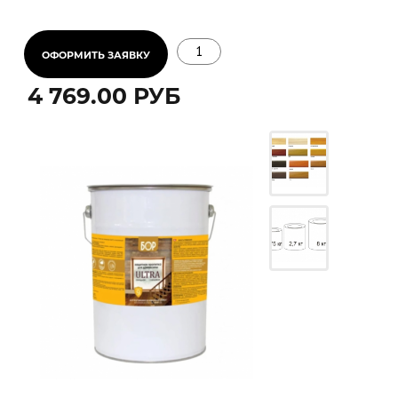
подготовленности поверхности, выбранного
инструмента, условий нанесения.
Длина (м)
4 769.00 РУБ
Ширина (м)
или
2
Площадь (м
)
2
Минимальный расход (г/м
)