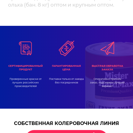
ольха (бан. 8 кг) оптом и крупным оптом.
ГАРАНТИРОВАННАЯ
СЕРТИФИЦИРОВАННЫЙ
БЫСТРАЯ ОБРАБОТКА
ЦЕНА
ПРОДУКТ
ЗАКАЗА
Поставки только от завода
Проверенные краски от
Оперативно примем
без посредников
лучших российских
заказ, подскажем лучший
производителей
вариант
СОБСТВЕННАЯ КОЛЕРОВОЧНАЯ ЛИНИЯ