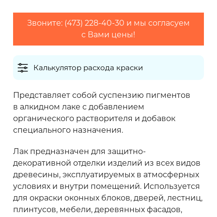
2
Максимальный расход (г/м
)
Звоните: (473) 228-40-30 и мы согласуем
с Вами цены!
Калькулятор расхода краски
Количество слоев
Представляет собой суспензию пигментов
в алкидном лаке с добавлением
Грунтовки обычно наносят в один слой,
органического растворителя и добавок
финишные покрытия рекомендуется наносить
специального назначения.
в 2 слоя
Лак предназначен для защитно-
декоративной отделки изделий из всех видов
0 кг
древесины, эксплуатируемых в атмосферных
условиях и внутри помещений. Используется
для окраски оконных блоков, дверей, лестниц,
Рекомендуем приобретать
материал с
плинтусов, мебели, деревянных фасадов,
запасом 10-20%