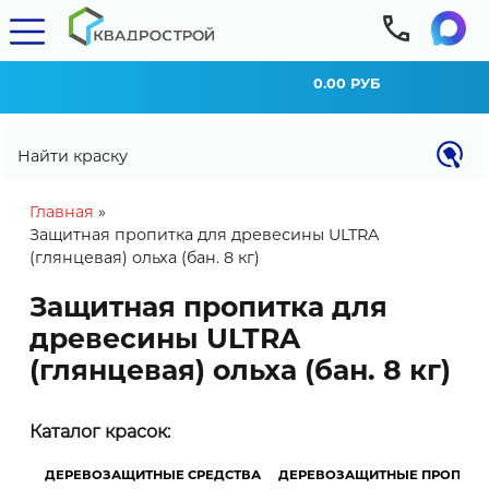
0.00 РУБ
Найти краску
You are here
Главная
»
Защитная пропитка для древесины ULTRA
(глянцевая) ольха (бан. 8 кг)
Защитная пропитка для
древесины ULTRA
(глянцевая) ольха (бан. 8 кг)
КАЛЬКУЛЯТОР РАСХОДА
Каталог красок:
Внимание! Расход материала может
изменяться в зависимости от типа и степени
ДЕРЕВОЗАЩИТНЫЕ СРЕДСТВА
ДЕРЕВОЗАЩИТНЫЕ ПРОПИТК