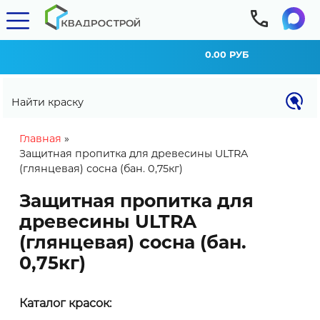
0.00 РУБ
Найти краску
You are here
Главная
»
Защитная пропитка для древесины ULTRA
(глянцевая) сосна (бан. 0,75кг)
Защитная пропитка для
древесины ULTRA
(глянцевая) сосна (бан.
0,75кг)
КАЛЬКУЛЯТОР РАСХОДА
Каталог красок:
Внимание! Расход материала может