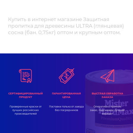
Купить в интернет магазине Защитная
пропитка для древесины ULTRA (глянцевая)
сосна (бан. 0,75кг) оптом и крупным оптом.
ГАРАНТИРОВАННАЯ
СЕРТИФИЦИРОВАННЫЙ
БЫСТРАЯ ОБРАБОТКА
ЦЕНА
ПРОДУКТ
ЗАКАЗА
Поставки только от завода
Проверенные краски от
Оперативно примем
без посредников
лучших российских
заказ, подскажем лучший
производителей
вариант