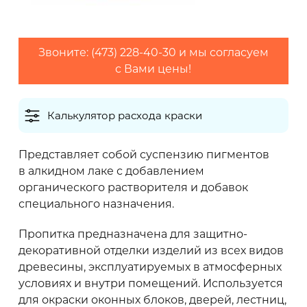
2
Максимальный расход (г/м
)
Звоните: (473) 228-40-30 и мы согласуем
с Вами цены!
Калькулятор расхода краски
Количество слоев
Представляет собой суспензию пигментов
в алкидном лаке с добавлением
Грунтовки обычно наносят в один слой,
органического растворителя и добавок
финишные покрытия рекомендуется наносить
специального назначения.
в 2 слоя
Пропитка предназначена для защитно-
декоративной отделки изделий из всех видов
0 кг
древесины, эксплуатируемых в атмосферных
условиях и внутри помещений. Используется
для окраски оконных блоков, дверей, лестниц,